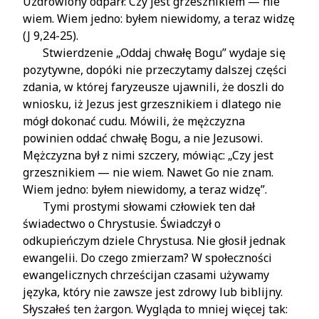
Uzdrowiony odparł: Czy jest grzesznikiem — nie
wiem. Wiem jedno: byłem niewidomy, a teraz widzę
(J 9,24-25).
Stwierdzenie „Oddaj chwałę Bogu” wydaje się
pozytywne, dopóki nie przeczytamy dalszej części
zdania, w której faryzeusze ujawnili, że doszli do
wniosku, iż Jezus jest grzesznikiem i dlatego nie
mógł dokonać cudu. Mówili, że mężczyzna
powinien oddać chwałę Bogu, a nie Jezusowi.
Mężczyzna był z nimi szczery, mówiąc: „Czy jest
grzesznikiem — nie wiem. Nawet Go nie znam.
Wiem jedno: byłem niewidomy, a teraz widzę”.
Tymi prostymi słowami człowiek ten dał
świadectwo o Chrystusie. Świadczył o
odkupieńczym dziele Chrystusa. Nie głosił jednak
ewangelii. Do czego zmierzam? W społeczności
ewangelicznych chrześcijan czasami używamy
języka, który nie zawsze jest zdrowy lub biblijny.
Słyszałeś ten żargon. Wygląda to mniej więcej tak: