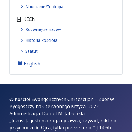
Nauczanie/Teologia
KECh
Rozwinięcie nazwy
Historia kościoła
Statut
English
© Kościół Ewangelicznych Chrześcijan – Zbór w
Bydgoszczy na Czerwonego Krzyża, 2023,
Administracja: Daniel M. Jabłoński
„Jezus: Ja jestem droga i prawda, i żywot, nikt nie
przychodzi do Ojca, tylko przeze mnie.” J 14,6b