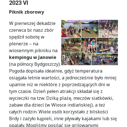
2023 VI
Piknik zborowy
W pierwszej dekadzie
czerwca br. nasz zbór
spędził sobotę w
plenerze – na
wiosennym pikniku na
kempingu w Janowie
(na północy Bydgoszczy).
Pogoda dopisała idealnie, gdyż temperatura
osiągała letnie wartości, a jednocześnie było mniej
upalnie niż w niektóre z poprzedzających dni w
tym czasie. Dzień pełen atrakcji składał się z
wycieczki na tzw. Dziką plażę, meczów siatkówki,
zabaw dla dzieci (w Wiosce indiańskiej), a też
całych rodzin. Wiele osób korzystało z bliskości
Brdy i zażyło kąpieli, inne pływały kajakami lub się
opalały. Mogliśmy posilać się grilowanymi