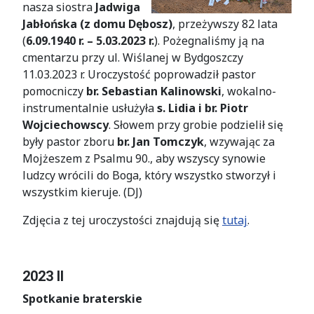
nasza siostra
Jadwiga
Jabłońska (z domu Dębosz)
, przeżywszy 82 lata
(
6.09.1940 r. – 5.03.2023 r.
). Pożegnaliśmy ją na
cmentarzu przy ul. Wiślanej w Bydgoszczy
11.03.2023 r. Uroczystość poprowadził pastor
pomocniczy
br. Sebastian Kalinowski
, wokalno-
instrumentalnie usłużyła
s. Lidia i br. Piotr
Wojciechowscy
. Słowem przy grobie podzielił się
były pastor zboru
br. Jan Tomczyk
, wzywając za
Mojżeszem z Psalmu 90., aby wszyscy synowie
ludzcy wrócili do Boga, który wszystko stworzył i
wszystkim kieruje. (DJ)
Zdjęcia z tej uroczystości znajdują się
tutaj
.
2023 II
Spotkanie braterskie