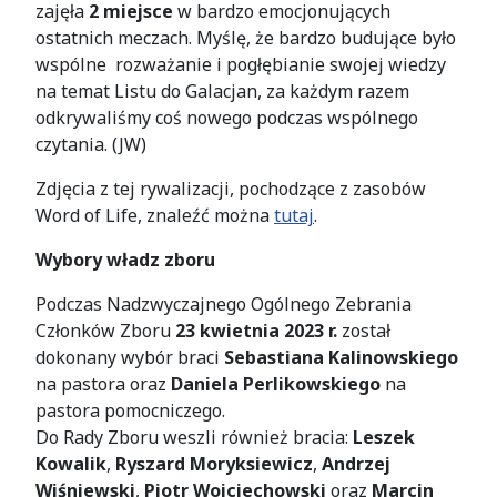
zajęła
2 miejsce
w bardzo emocjonujących
ostatnich meczach. Myślę, że bardzo budujące było
wspólne rozważanie i pogłębianie swojej wiedzy
na temat Listu do Galacjan, za każdym razem
odkrywaliśmy coś nowego podczas wspólnego
czytania. (JW)
Zdjęcia z tej rywalizacji, pochodzące z zasobów
Word of Life, znaleźć można
tutaj
.
Wybory władz zboru
Podczas Nadzwyczajnego Ogólnego Zebrania
Członków Zboru
23 kwietnia 2023 r.
został
dokonany wybór braci
Sebastiana Kalinowskiego
na pastora oraz
Daniela Perlikowskiego
na
pastora pomocniczego.
Do Rady Zboru weszli również bracia:
Leszek
Kowalik
,
Ryszard Moryksiewicz
,
Andrzej
Wiśniewski
,
Piotr Wojciechowski
oraz
Marcin