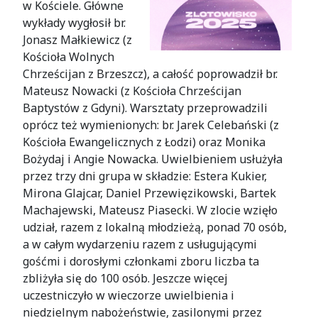
w Kościele. Główne
wykłady wygłosił br.
Jonasz Małkiewicz (z
Kościoła Wolnych
Chrześcijan z Brzeszcz), a całość poprowadził br.
Mateusz Nowacki (z Kościoła Chrześcijan
Baptystów z Gdyni). Warsztaty przeprowadzili
oprócz też wymienionych: br. Jarek Celebański (z
Kościoła Ewangelicznych z Łodzi) oraz Monika
Bożydaj i Angie Nowacka. Uwielbieniem usłużyła
przez trzy dni grupa w składzie: Estera Kukier,
Mirona Glajcar, Daniel Przewięzikowski, Bartek
Machajewski, Mateusz Piasecki. W zlocie wzięło
udział, razem z lokalną młodzieżą, ponad 70 osób,
a w całym wydarzeniu razem z usługującymi
gośćmi i dorosłymi członkami zboru liczba ta
zbliżyła się do 100 osób. Jeszcze więcej
uczestniczyło w wieczorze uwielbienia i
niedzielnym nabożeństwie, zasilonymi przez