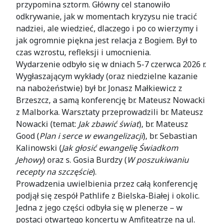
przypomina sztorm. Główny cel stanowiło
odkrywanie, jak w momentach kryzysu nie tracić
nadziei, ale wiedzieć, dlaczego i po co wierzymy i
jak ogromnie piękna jest relacja z Bogiem. Był to
czas wzrostu, refleksji i umocnienia.
Wydarzenie odbyło się w dniach 5-7 czerwca 2026 r.
Wygłaszającym wykłady (oraz niedzielne kazanie
na nabożeństwie) był br. Jonasz Małkiewicz z
Brzeszcz, a samą konferencję br. Mateusz Nowacki
z Malborka. Warsztaty przeprowadzili br. Mateusz
Nowacki (temat:
Jak zbawić świat
), br. Mateusz
Good (
Plan i serce w ewangelizacji
), br. Sebastian
Kalinowski (
Jak głosić ewangelię Świadkom
Jehowy
) oraz s. Gosia Burdzy (
W poszukiwaniu
recepty na szczęście
).
Prowadzenia uwielbienia przez całą konferencję
podjął się zespół Pathlife z Bielska-Białej i okolic.
Jedna z jego części odbyła się w plenerze – w
postaci otwartego koncertu w Amfiteatrze na ul.