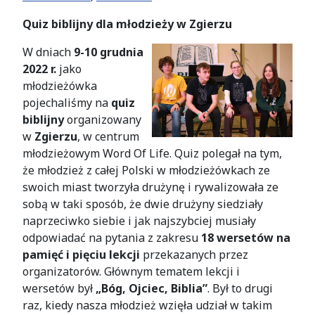
Quiz biblijny dla młodzieży w Zgierzu
W dniach
9-10 grudnia
2022 r.
jako
młodzieżówka
pojechaliśmy na
quiz
biblijny
organizowany
w
Zgierzu
, w centrum
młodzieżowym Word Of Life. Quiz polegał na tym,
że młodzież z całej Polski w młodzieżówkach ze
swoich miast tworzyła drużynę i rywalizowała ze
sobą w taki sposób, że dwie drużyny siedziały
naprzeciwko siebie i jak najszybciej musiały
odpowiadać na pytania z zakresu
18 wersetów na
pamięć i pięciu lekcji
przekazanych przez
organizatorów. Głównym tematem lekcji i
wersetów był
„Bóg, Ojciec, Biblia”
. Był to drugi
raz, kiedy nasza młodzież wzięła udział w takim