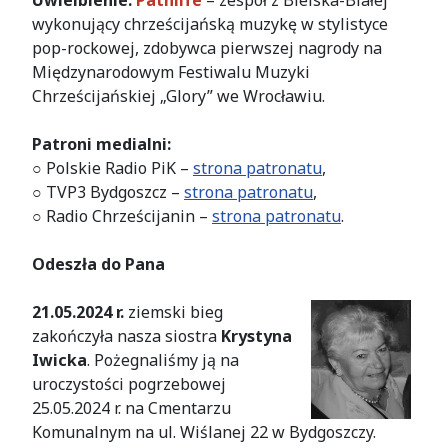
Uwielbienie:
Pathlife
– zespół z Bielska-Białej
wykonujący chrześcijańską muzykę w stylistyce
pop-rockowej, zdobywca
pierwszej nagrody na
Międzynarodowym Festiwalu Muzyki
Chrześcijańskiej
„Glory”
we Wrocławiu
.
Patroni medialni:
○
Polskie Radio PiK –
strona patronatu
,
○
TVP3 Bydgoszcz –
strona patronatu
,
○
Radio Chrześcijanin –
strona patronatu
.
Odeszła do Pana
21.05.2024 r.
ziemski bieg
zakończyła nasza siostra
Krystyna
Iwicka
. Pożegnaliśmy ją na
uroczystości pogrzebowej
25.05.2024 r. na Cmentarzu
Komunalnym na ul. Wiślanej 22 w Bydgoszczy.