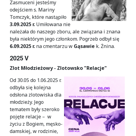
Zasmuceni jesteśmy
odejściem s. Mariny
Tomczyk, które nastąpiło
3.09.2025 r.
Umiłowana nie
należała do naszego zboru, ale związana i znana
była niektórym jego członkom. Pogrzeb odbył się
6.09.2025 r.
na cmentarzu w
Gąsawie
k. Żnina.
2025 V
Zlot Młodzieżowy - Zlotowsko "Relacje"
Od 30.05 do 1.06.2025 r.
odbyła się kolejna
odsłona zlo­to­wis­ka dla
mło­dzie­ży. Jego
tematem były szeroko
pojęte relacje – w
życiu z Bogiem, męsko-
damskiej, w rodzinie,