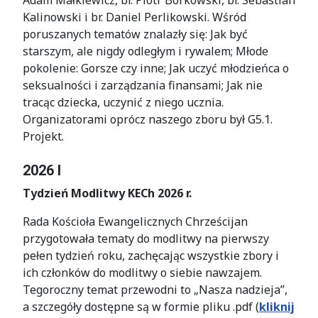
Adam Małkiewicz, br. Piotr Borkowski, br. Sebastian
Kalinowski i br. Daniel Perlikowski. Wśród
poruszanych tematów znalazły się:
Jak być
starszym, ale nigdy odległym i rywalem; Młode
pokolenie: Gorsze czy inne; Jak uczyć młodzieńca o
seksualności i zarządzania finansami; Jak nie
tracąc dziecka, uczynić z niego ucznia.
Organizatorami oprócz naszego zboru był G5.1.
Projekt.
2026 I
Tydzień Modlitwy KECh 2026 r.
Rada Kościoła Ewangelicznych Chrześcijan
przygotowała tematy do modlitwy na pierwszy
pełen tydzień roku, zachęcając wszystkie zbory i
ich członków do modlitwy o siebie nawzajem.
Tegoroczny temat przewodni to „Nasza nadzieja”,
a szczegóły dostępne są w formie pliku .pdf (
kliknij