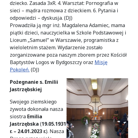
dziecko. Zasada 3xR. 4. Warsztat: Pornografia w
sieci – mądra rozmowa z dzieckiem. 6. Pytania i
odpowiedzi – dyskusja. (DJ)
Prowadziła ją mgr inż. Magdalena Adamiec, mama
piątki dzieci, nauczycielka w Szkole Podstawowej i
Liceum „Samuel” w Warszawie, programistka z
wieloletnim stażem. Wydarzenie zostało
zorganizowane poza naszym zborem przez Kościół
Baptystów Logos w Bydgoszczy oraz
Misję
Pokoleń.
(DJ)
Pożegnanie s. Emilii
Jastrzębskiej
Swojego ziemskiego
żywota dokonała nasza
siostra
Emilia
Jastrzębska
(
19.05.1931
r. – 24.01.2023 r.
). Nasza