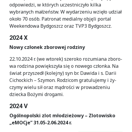
odpowiedzi, w których uczestniczyło kilka
wybranych małżeństw. W wydarzeniu wzięło udział
około 70 osób. Patronat medialny objęli portal
Weekendowa Bydgoszcz oraz TVP3 Bydgoszcz.
2024 X
Nowy członek zborowej rodziny
22.10.2024 r. (we wto­rek) sze­ro­ko ro­zu­mia­na zbo­ro­
wa ro­dzi­na po­więk­szy­ła się o no­we­go człon­ka. Na
świat przy­szedł (ko­lej­ny) syn br. Da­wi­da i s. Da­rii
Cichockich – Szy­mon. Ro­dzi­com gra­tu­lu­je­my i ży­
czy­my wie­lu sił oraz mą­dro­ści w pro­wa­dze­niu
dziec­ka Bo­ży­mi dro­ga­mi.
2024 V
Ogólnopolski zlot młodzieżowy – Zlotowisko
„eMOCje” 31.05-2.06.2024 r.