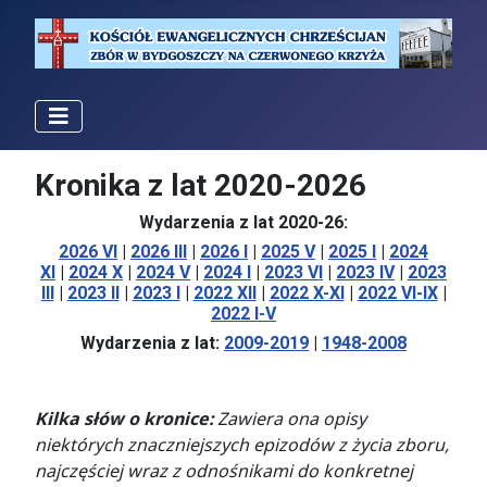
Kronika z lat 2020-2026
Wydarzenia z lat 2020-26:
2026 VI
|
2026 III
|
2026 I
|
2025 V
|
2025 I
|
2024
XI
|
2024 X
|
2024 V
|
2024 I
|
2023 VI
|
2023 IV
|
2023
III
|
2023 II
|
2023 I
|
2022 XII
|
2022 X-XI
|
2022 VI-IX
|
2022 I-V
Wydarzenia z lat:
2009-2019
|
1948-2008
Kilka słów o kronice:
Zawiera ona opisy
niektórych znaczniejszych epizodów z życia zboru,
najczęściej wraz z odnośnikami do konkretnej