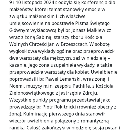
9 i 10 listopada 2024 r. odbyła się konferencja dla
małżeństw, której temat stanowiły emocje w
związku małżeńskim i ich właściwe
umiejscowienie na podstawie Pisma Świętego.
Głównym wykładowcą był br. Jonasz Małkiewicz
wraz z żoną Sabiną, starszy zboru Kościoła
Wolnych Chrześcijan w Brzeszczach. W sobotę
wygłosił dwa wykłady ogólne oraz przeprowadził
dwa warsztaty dla mężczyzn, zaś w niedzielę –
kazanie. Jego żona uzupełniała wykłady, a także
przeprowadziła warsztaty dla kobiet. Uwielbienie
poprowadzili br. Paweł Lemański, wraz żoną i
Noemi, muzycy m.in. zespołu Pathlife, z Kościoła
Zielonoświątkowego z Jastrzębia Zdroju.
Wszystkie punkty programu przedstawiał jako
prowadzący br. Piotr Rokitnicki (również obecny z
żoną). Kulminację pierwszego dnia stanowił
wieczór uwielbienia połączony z romantyczną
randką. Całość zakończyła w niedzielę sesja pytań i