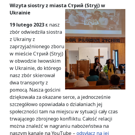
Wizyta siostry z miasta Стрий (Stryj) w
Ukrainie
19 lutego 2023 r.
nasz
zbór odwiedziła siostra
z Ukrainy z
zaprzyjaźnionego zboru
w mieście Стрий (Stryj)
w obwodzie lwowskim
w Ukrainie, do którego
nasz zbór skierował
dwa transporty z
pomocą. Nasza gościni
dziękowała za okazane serce, a jednocześnie
szczegółowo opowiadała o działaniach jej
społeczności tam na miejscu w sytuacji cały czas
trwającego zbrojnego konfliktu. Całość relacji
można znaleźć w nagraniu nabożeństwa na
naszym kanale na YouTube –
odsyłacz na jej