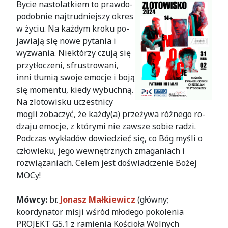
Bycie na­sto­lat­kiem to praw­do­
po­dob­nie naj­trud­niej­szy okres
w życiu. Na każ­dym kroku po­
ja­wia­ją się nowe py­ta­nia i
wyz­wa­nia. Niektórzy czują się
przy­tło­czeni, sfrustrowani,
inni tłu­mią swo­je emoc­je i boją
się mo­men­tu, kiedy wy­buch­ną.
Na zlotowisku uczestnicy
mogli zobaczyć, że każdy(a) prze­żywa róż­nego ro­
dzaju emocje, z którymi nie zawsze sobie radzi.
Pod­czas wy­kła­dów dowiedzieć się, co Bóg myśli o
człowieku, jego we­wnętrz­nych zma­ganiach i
rozwiązaniach. Celem jest doświadczenie Bożej
MOCy!
Mówcy:
br.
Jonasz Małkiewicz
(główny;
koordynator misji wśród młodego pokolenia
PROJEKT G5.1 z ramienia Kościoła Wolnych