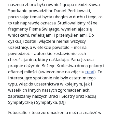
naszego zboru była również grupa młodzieżowa.
Spotkanie prowadził br. Daniel Perlikowski,
poruszając temat bycia ubogim w duchu i tego, co
to tak naprawdę oznacza. Studiowaliśmy różne
fragmenty Pisma Świętego, wymieniając się
wnioskami, refleksjami i przemyśleniami. Do
dyskusji zostali włączeni niemal wszyscy
uczestnicy, a w efekcie powstało – można
powiedzieć – autorskie zestawienie cech
chrześcijanina, który naśladując Pana Jezusa
pragnie dążyć do Bożego Królestwa drogą pokory i
ofiarnej miłości (uwiecznione na zdjęciu
tutaj
). To
interesujące spotkanie nie było ostatnim tego
typu, więc do uczestnictwa w kolejnym, jak i
wszelkich innych naszych zgromadzeniach,
zapraszamy naszych Braci i Siostry oraz każdą
Sympatyczkę i Sympatyka. (DJ)
Fotografie z tego zgromadzenia można znaleźć w