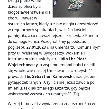
Droga przez wiele
dziesięcioleci była
błogosławieństwem dla
zboru i nawet w
ostatnich latach, kiedy już nie mogła uczestniczyć
w regularnych spotkaniach, wciąż o kościele
pamiętała, a co najważniejsze – kroczyła z Panem
do samego końca. Pożegnaliśmy ją podczas
pogrzebu
27.01.2023 r.
na Cmentarzu Komunalnym
przy ul. Wiślanej w Bydgoszczy. Wokalnie i
instrumentalnie usłużyła
s. Lidia i br. Piotr
Wojciechowscy
, a wspomnieniami babci dzielili
się wnukowie naszej Umiłowanej. Uroczystość
prowadził
br. Sebastian Kalinowski
, nad grobem
pytając zebranych: „Czy i ciebie Jezus zawoła po
imieniu, tak jak zmarłego Łazarza, gdy będzie
wskrzeszać wszystkich umarłych?”. (DJ)
Więcej fotografii z wydarzenia znaleźć można w